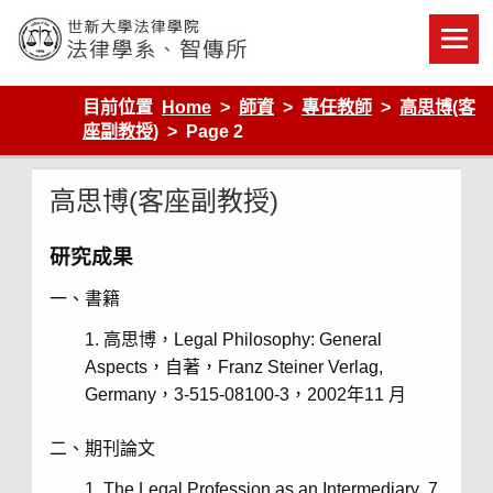
Skip
to
content
世新大學法律學院-法律學系-智慧財產暨科技法律研究所
目前位置
Home
師資
專任教師
高思博(客
座副教授)
Page 2
高思博(客座副教授)
研究成果
一、書籍
高思博，
Legal Philosophy: General
Aspects
，自著，
Franz Steiner Verlag,
Germany
，
3-515-08100-3
，
2002
年
11
月
二、期刊論文
The Legal Profession as an Intermediary ,7