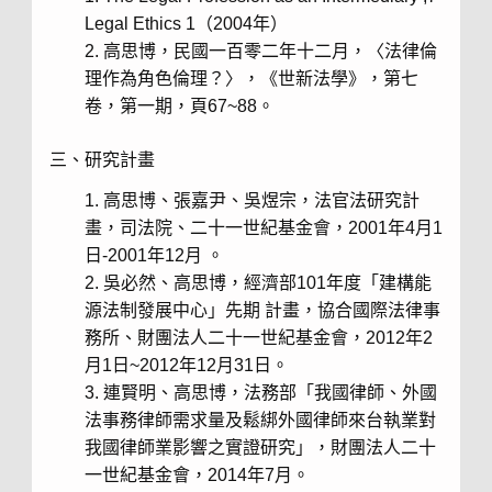
Legal Ethics 1（2004年）
高思博，民國一百零二年十二月，〈法律倫
理作為角色倫理？〉，《世新法學》，第七
卷，第一期，頁67~88。
三、研究計畫
高思博、張嘉尹、吳煜宗，法官法研究計
畫，司法院、二十一世紀基金會，
2001
年
4
月
1
日
-2001
年
12
月
。
吳必然、高思博，經濟部
101
年度「建構能
源法制發展中心」先期
計畫，協合國際法律事
務所、財團法人二十一世紀基金會，
2012
年
2
月
1
日
~2012
年
12
月
31
日。
連賢明、高思博，法務部「我國律師、外國
法事務律師需求量及鬆綁外國律師來台執業對
我國律師業影響之實證研究」，財團法人二十
一世紀基金會，
2014
年
7
月。