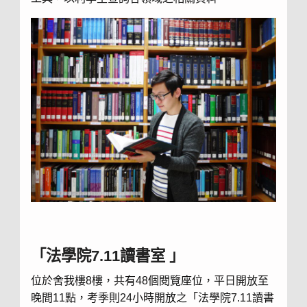
「法學院
7.11
讀書室 」
位於舍我樓
8
樓，共有
48
個閱覽座位，平日開放至
晚間
11
點，考季則
24
小時開放之「法學院
7.11
讀書