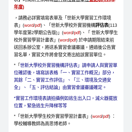
年度)
，請務必詳實填寫表單及「世新大學實習工作環境
表」(
word
/
pdf
)、「世新大學校外實習機構
評估表
(113
學年度第2學期公告版)」(
word
/
pdf
)、「 世新大學學生
校外實習學習計畫表」(
word
/
pdf
) 於申請期限結束前
送回系辦公室，將送系實習會議審議，通過後公告實
習名單，實習文件將會發文寄出給該實習單位。
*「
世新大學校外實習機構評估表」請申請人與實習單
位確認後，填寫該表格「一、實習工作概況」部分，
其餘「二、實習工作評估」、「三、環境及交通安
全」、「五、評估結論」由實習會議審議確定。
*實習工作環境表請拍攝例如逃生出入口，滅火器擺放
位置，緊急逃生升降梯等等
*「世新大學學生校外實習學習計畫表」(
word
/
pdf
) ：
學校輔導教師
為高思博老師。