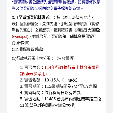
*實習契約書公版請先讓實習單位確認，如有要修改請
務必於登記後２週內繳交電子檔案給系辦。
3.【
至系辦登記排班者
】：按【表１法律實習時間
表】至系辦登記。先到先選，排班請攜帶填妥（實習
單位先空白）之
履歷表
、
報到確認書（須黏妥大頭照
)
(
word
/
pdf
)，始能登記。登記後請上網填寫投保資料
(系辦提供)
(115暑假實習資訊)
(1)
行政執行署士林分署：
（只收暑假）
實習內容：
114年行政執行署士林分署暑期
課程表(參考用)
實習名額：10~15人（一梯次）
實習期間：115暑期時間為7/27至8/7之間
實習時間：依行程每日略有差異
實習地點：11485 台北市內湖區康寧路三段
51號(法務部內湖聯合辦公大樓)