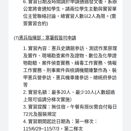
實習日期及時間請於申請通過發文後，系辦
公室將會通知學生，請兩位學生主動與實習單
位主管聯絡討論，總實習人數以2人為限。(需
簽實習合約)
(7)
憲兵指揮部：寒暑假皆可申請
實習內容：憲兵史蹟館參訪、測謊作業原理
及實作、現場勘查案件及證物、數位及化學證
物勘驗、案件偵查實務、緝毒工作實務、情報
工作實務、刑事案件與檢調機關連繫作為、裝
甲憲兵營參訪、憲兵機車連參訪、總統府參訪
等
實習名額：最多20人、最少10人(人數超過
上限可協調分梯次實施）
實習提醒：無住宿，午餐有搭伙需自付每日
72元及服裝規定
實習期間起訖日期為：第一梯次：
115/6/29~115/7/3，第二梯次