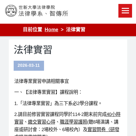
Skip
to
content
世新大學法律學院-法律學系-智慧財產暨科技法律研究所
目前位置
Home
法律實習
法律實習
2026-03-11
法律專業實習申請相關事宜
一、【法律專業實習】課程說明：
1.「法律專業實習」為三下系必2學分課程。
2.請目前修習實習課程同學於114-2期末前完成
40小時
實習
、
繳交實習心得
、
職涯學習護照
(聽8場演講、講
座或研討會：2場校外、6場校內）及
實習問卷（研發