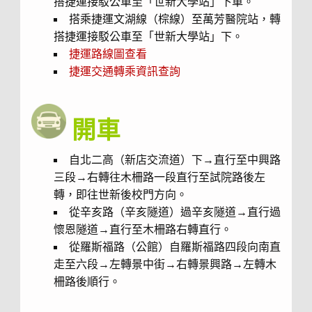
搭捷運接駁公車至「世新大學站」下車。
搭乘捷運文湖線（棕線）至萬芳醫院站，轉
搭捷運接駁公車至「世新大學站」下。
捷運路線圖查看
捷運交通轉乘資訊查詢
開車
自北二高（新店交流道）下→直行至中興路
三段→右轉往木柵路一段直行至試院路後左
轉，即往世新後校門方向。
從辛亥路（辛亥隧道）過辛亥隧道→直行過
懷恩隧道→直行至木柵路右轉直行。
從羅斯福路（公館）自羅斯福路四段向南直
走至六段→左轉景中街→右轉景興路→左轉木
柵路後順行。