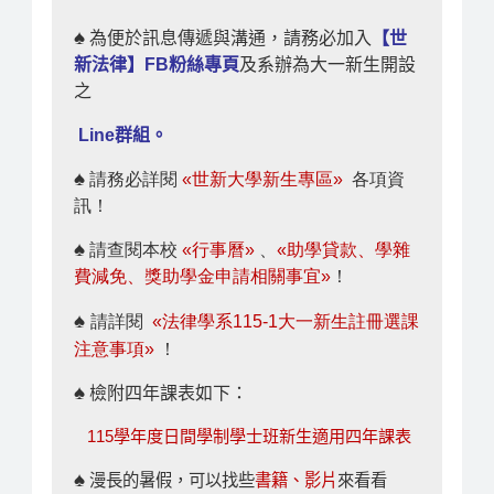
♠
為便於訊息傳遞與溝通，請務必加入
【世
新法律】FB粉絲專頁
及
系辦為大一新生開設
之
Line
群
組。
♠
請務必詳閱
«世新大學新生專區»
各項資
訊！
♠
請查閱本校
«行事曆»
、
«助學貸款、學雜
費減免、獎助學金申請相關事宜»
！
♠
請詳閱
«法律學系115-1大一新生註冊選課
注意事項»
！
♠
檢附四年課表如下：
115學年度日間學制學士班新生適用四年課表
♠
漫長的暑假，可以找些
書籍、影片
來看看