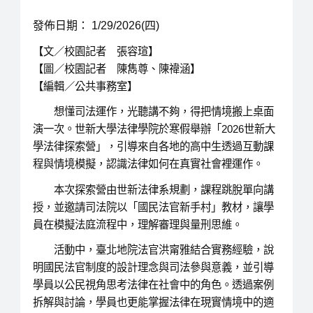
發佈日期： 1/29/2026(四)
【文／校園記者 張容瑄】
【圖／校園記者 陳雋尊、陳禕涵】
【編輯／公共事務室】
想懂司法運作，光聽講不夠，得把情境搬上桌面
演一次。世新大學法律學院於寒假舉辦「2026世新大
學法律探索營」，引導來自各地的高中生透過互動課
程與情境模擬，認識法律如何在真實社會裡運作。
本次探索營由世新法律系規劃，課程跳脫單向講
授，並邀請司法院以「國民法官新手村」教材，讓學
員在模擬法庭流程中，理解審理與量刑思維。
活動中，臺北地院法官洪甯雅結合實務經驗，說
明國民法官制度的設計理念與司法參與意義，並引導
學員以公民視角思考法律在社會中的角色。透過案例
拆解與討論，學員也更能掌握法律在現實情境中的適