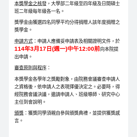
本獎學金之核發
，大學部二年級至四年級及日間碩士
班二年級每年級各一名。
獎學金由獲選四名同學平均分得捐贈人該年度捐贈之
獎學金。
申請方式
：申請人應備妥申請表及相關證明文件，於
114年3月17日(週一)中午12:00前
向本院提
出申請。
審查原則與程序
：
本獎學金各學年之獎勵對象，由院務會議審查申請人
之資格後，依申請人之表現擇優決定之。必要時，得
經院務會議決議，邀請申請人、班級導師、研究中心
主任到會說明。
頒獎
：獲獎同學須親自參與頒獎典禮，並提供獲獎感
言。