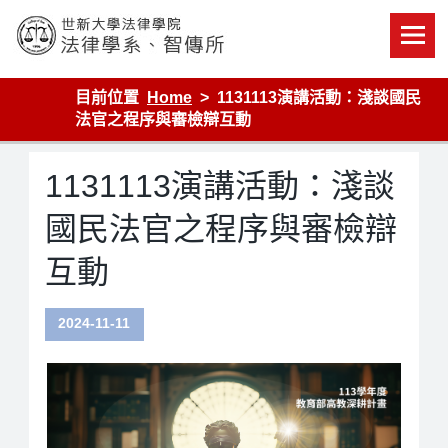
Skip
to
content
世新大學法律學院-法律學系-智慧財產暨科技法律研究所
目前位置
Home
1131113演講活動：淺談國民
法官之程序與審檢辯互動
1131113演講活動：淺談
國民法官之程序與審檢辯
互動
2024-11-11