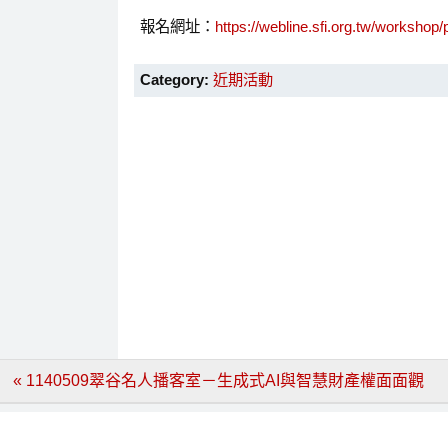
報名網址：
https://webline.sfi.org.tw/workshop
Category:
近期活動
文
« 1140509翠谷名人播客室－生成式AI與智慧財產權面面觀
章
導
覽