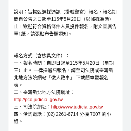
說明：旨揭甄選採通訊（掛號郵寄）報名，報名期
間自公告之日起至115年5月20日（以郵戳為憑）
止，歡迎符合資格條件人員投件報名，附文宣廣告
單1紙，請張貼布告欄週知。
報名方式（含檢具文件）：
一、報名時間：⾃即⽇起⾄115年5⽉20⽇（星期
三）⽌。 一律採通訊報名，請⾄司法院或臺灣新
北地⽅法院網站「徵⼈啟事」 下載簡章暨報名
表。
⼆、臺灣新北地⽅法院網址：
http://pcd.judicial.gov.tw
三、司法院網址：
http://www.judicial.gov.tw
四、洽詢電話：(02) 2261-6714 分機 7007 劉小
姐。