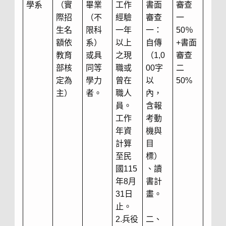
學系
（實
畢業
工作
書面
審查
際招
（不
經驗
審查
一
生名
限科
一年
一：
50％
額依
系）
以上
自傳
+書面
教育
或具
之現
（1,0
審查
部核
同等
職或
00字
二
定為
學力
曾在
以
50%
主）
者。
職人
內，
員。
含報
工作
考動
年資
機與
計算
目
至民
標）
國115
、讀
年8月
書計
31日
畫。
止。
2.兵役
二、