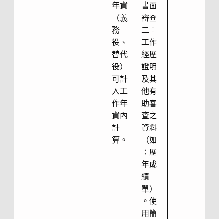
年資
書面
（義
審查
務
二：
役、
工作
替代
經歷
役）
證明
可計
及其
入工
他有
作年
助審
資內
查之
計
資料
算。
（如
：歷
年成
績
單）
。使
用簡