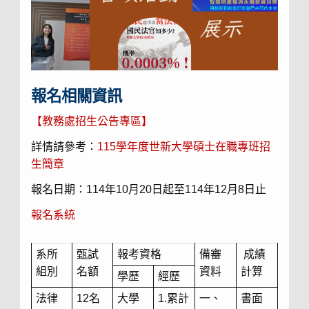
報名相關資訊
【教務處招生公告專區】
詳情請參考：
115學年度世新大學碩士在職專班招
生簡章
報名日期
：
114
年
10
月
20
日起至
114
年
12
月
8
日止
報名系統
系所
甄試
報考資格
備審
成績
組別
名額
資料
計算
學歷
經歷
法律
12名
大學
1.累計
一、
書面