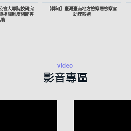
公會大專院校研究
【轉知】臺灣臺南地方檢察署檢察官
師相關制度相關專
助理徵選
獎助
視
訊
播
放
器