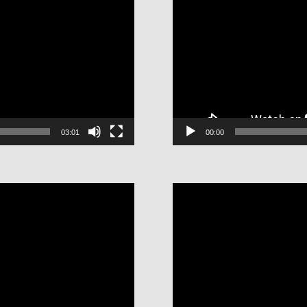
03:01
00:00
視
訊
播
放
器