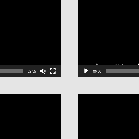
02:35
00:00
視
訊
播
放
器