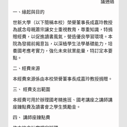
議通過
一、緣起與目的
世新大學（以下簡稱本校）榮譽董事長成嘉玲教授
為感念母親蕭宗讓女士重視教育，尊重知識，特捐
贈經費，以促進讀書風氣，營造優良學習環境。本
院為發揚前揭意旨，以深植學生法學基礎能力，培
養國考應考實力，強化未來就業能量，特訂定本要
點。
二、經費來源
本經費來源係由本校榮譽董事長成嘉玲教授捐贈。
三、 經費支出範圍
本經費可用於辦理國考精進班、國考講座之講師講
座鐘點費及讀書會之學生獎勵金。
四、 講師座鐘點費