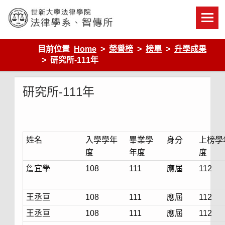
Skip
to
content
世新大學法律學院-法律學系-智慧財產暨科技法律研究所
目前位置
Home
榮譽榜
榜單
升學成果
研究所-111年
研究所-111年
姓名
入學學年
畢業學
身分
上榜學
度
年度
度
詹宜學
108
111
應屆
112
王丞亘
108
111
應屆
112
王丞亘
108
111
應屆
112