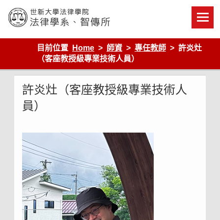
Skip
to
content
世新大學法律學院-法律學系-智慧財產暨科技法律研究所
目前位置
Home
師資
專任教師
許炎灶
（客座教授級專業技術人員）
許炎灶（客座教授級專業技術人
員）