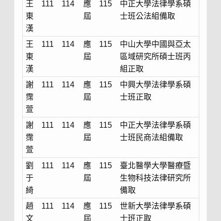
王
111
114
應
115
中正大學法律學系碩
東
屆
士班公法組備取
漢
王
111
114
應
115
中山大學中國與亞太
東
屆
區域研究所碩士班丙
漢
組正取
謝
111
114
應
115
中興大學法律學系碩
霈
屆
士班正取
萱
謝
111
114
應
115
中正大學法律學系碩
霈
屆
士班民商法組備取
萱
劉
111
114
應
115
臺北醫學大學醫療暨
于
屆
生物科技法律研究所
綺
備取
趙
111
114
應
115
世新大學法律學系碩
文
屆
士班正取