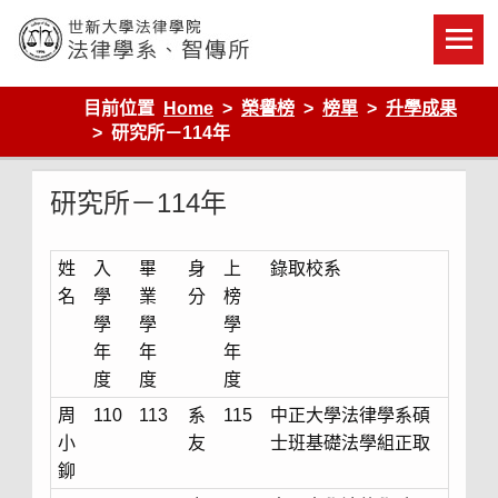
Skip
to
content
世新大學法律學院-法律學系-智慧財產暨科技法律研究所
目前位置
Home
榮譽榜
榜單
升學成果
研究所－114年
研究所－114年
姓
入
畢
身
上
錄取校系
名
學
業
分
榜
學
學
學
年
年
年
度
度
度
周
110
113
系
115
中正大學法律學系碩
小
友
士班基礎法學組正取
鉚