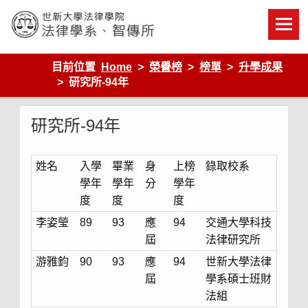
Skip
to
content
世新大學法律學院-法律學系-智慧財產暨科技法律研究所
目前位置
Home
榮譽榜
榜單
升學成果
研究所-94年
研究所-94年
姓名
入學
畢業
身
上榜
錄取校系
學年
學年
分
學年
度
度
度
李姿瑩
89
93
應
94
交通大學科技
屆
法律研究所
游雅鈞
90
93
應
94
世新大學法律
屆
學系碩士班財
法組