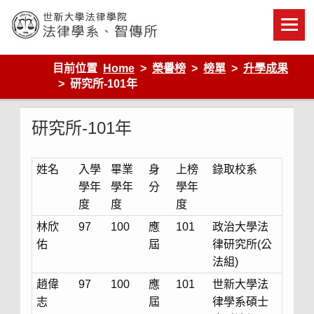
Skip
to
content
世新大學法律學院-法律學系-智慧財產暨科技法律研究所
目前位置
Home
榮譽榜
榜單
升學成果
研究所-101年
研究所-101年
姓名
入學
畢業
身
上榜
錄取校系
學年
學年
分
學年
度
度
度
林欣
97
100
應
101
政治大學法
佑
屆
律研究所(公
法組)
趙偉
97
100
應
101
世新大學法
志
屆
律學系碩士