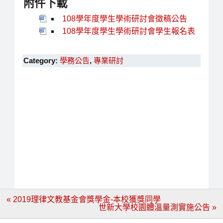
附件下載
108學年度學生學術研討會徵稿公告
108學年度學生學術研討會學生報名表
Category:
學務公告
,
專業研討
文
« 2019理律文教基金會獎學金-本校獲獎同學
章
世新大學校園體溫量測實施公告 »
導
覽