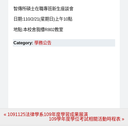
智傳所碩士在職專班新生座談會
日期:110/2/21(星期日)上午10點
地點:本校舍我樓R802教室
Category:
學務公告
文
« 1091125法律學系109年度學習成果展演
章
109學年度學位考試相關活動時程表 »
導
覽