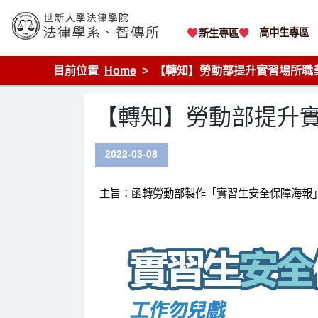
Skip
to
content
高中生專區
新生專區
世新大學法律學院-法律學系-智慧財產暨科技法律研究所
目前位置
Home
【轉知】勞動部提升實習場所職
【轉知】勞動部提升
2022-03-08
主旨：函轉勞動部製作「實習生安全保障海報