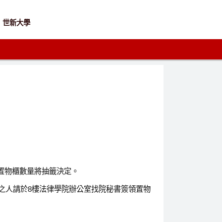
世新大學
過置物櫃數量將抽籤決定。
申請權之人請於8樓法律學院辦公室找院秘書簽領置物