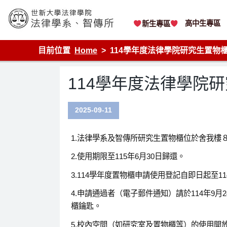
Skip
to
content
高中生專區
新生專區
世新大學法律學院-法律學系-智慧財產暨科技法律研究所
目前位置
Home
114學年度法律學院研究生置物
114學年度法律學院
2025-09-11
1.法律學系及智傳所研究生置物櫃位於舍我樓８
2.使用期限至115年6月30日歸還。
3.114學年度置物櫃申請使用登記自即日起至1
4.申請通過者（電子郵件通知）請於114年9月
櫃鑰匙。
5.校內空間（如研究室及置物櫃等）的使用開