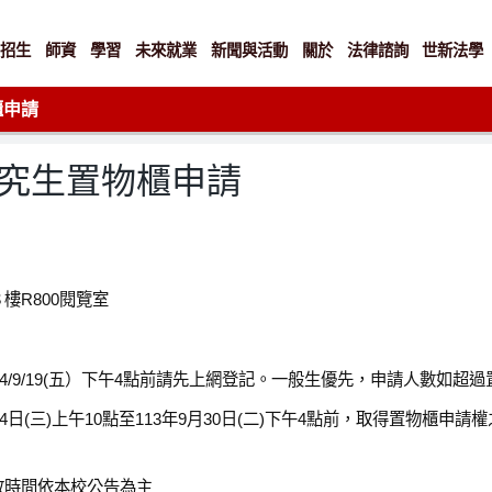
招生
師資
學習
未來就業
新聞與活動
關於
法律諮詢
世新法學
櫃申請
研究生置物櫃申請
樓R800閱覽室
14/9/19(五）下午4點前請先上網登記。一般生優先，申請人數如超
24日(三)上午10點至113年9月30日(二)下午4點前，取得置物櫃
放時間依本校公告為主