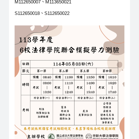
M112650007、M113650021
S112650018、S112650022