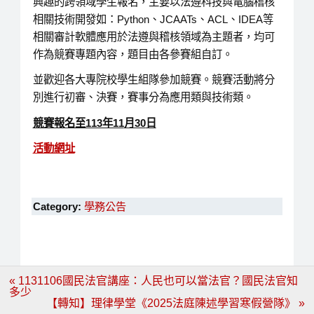
興趣的跨領域學生報名，主要以法遵科技與電腦稽核
相關技術開發如：Python、JCAATs、ACL、IDEA等
相關審計軟體應用於法遵與稽核領域為主題者，均可
作為競賽專題內容，題目由各參賽組自訂。
並歡迎各大專院校學生組隊參加競賽。競賽活動將分
別進行初審、決賽，賽事分為應用類與技術類。
競賽報名至113年11
月30
日
活動網址
Category:
學務公告
文
« 1131106國民法官講座：人民也可以當法官？國民法官知
章
多少
導
【轉知】理律學堂《2025法庭陳述學習寒假營隊》 »
覽