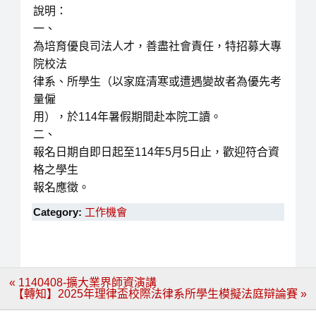
說明：
一、
為培育優良司法人才，善盡社會責任，特招募大專
院校法
律系、所學生（以家庭清寒或遭遇變故者為優先考
量僱
用），於114年暑假期間赴本院工讀。
二、
報名日期自即日起至114年5月5日止，歡迎符合資
格之學生
報名應徵。
Category:
工作機會
文
« 1140408-擴大業界師資演講
章
【轉知】2025年理律盃校際法律系所學生模擬法庭辯論賽 »
導
覽