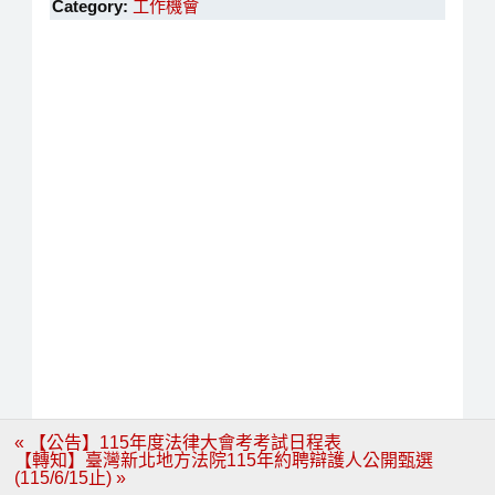
Category:
工作機會
文
« 【公告】115年度法律大會考考試日程表
章
【轉知】臺灣新北地方法院115年約聘辯護人公開甄選
導
(115/6/15止) »
覽