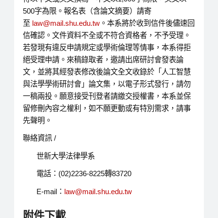
500字為限。報名表（含論文摘要）請寄
至
law@mail.shu.edu.tw
。本系將於收到信件後儘速回
信確認。文件資料不全或不符合資格者，不予受理。
若發現有違反申請規定或學術倫理等情事，本系得拒
絕受理申請。來稿錄取者，邀請出席研討會發表論
文，並將其經發表修改後論文全文收錄於「人工智慧
與法學學術研討會」論文集，以電子形式發行，請勿
一稿兩投。願意接受刊登者請繳交授權書，本系並保
留修刪內容之權利，如不願更動或有特別需求，請事
先聲明。
聯絡資訊 /
世新大學法律學系
電話：(02)2236-8225轉83720
E-mail：
law@mail.shu.edu.tw
附件下載